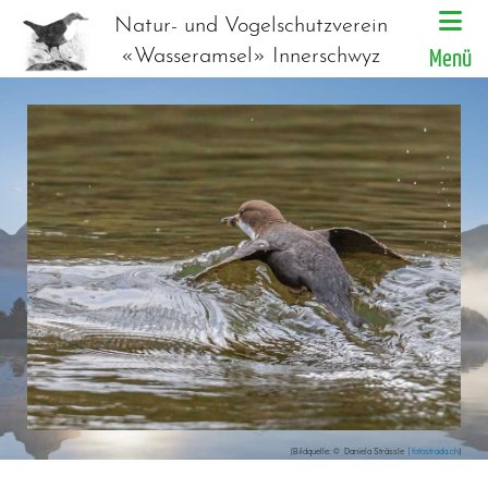
Natur- und Vogelschutzverein
«Wasseramsel» Innerschwyz
Menü
[Bildquelle: © Daniela Strässle |
fotostrada.ch
]